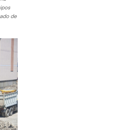
uipos
cado de