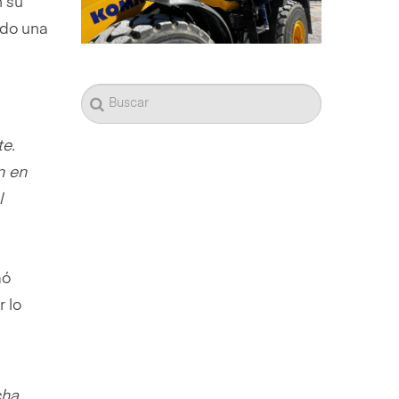
n su
ndo una
te.
n en
l
mó
 lo
cha