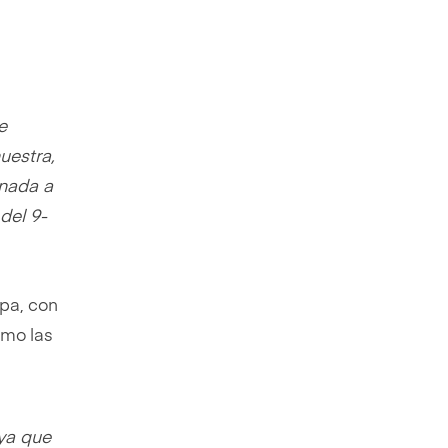
e
uestra,
inada a
del 9-
opa, con
omo las
ya que