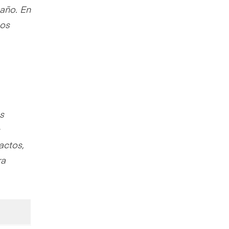
año. En
cos
s
actos,
ra