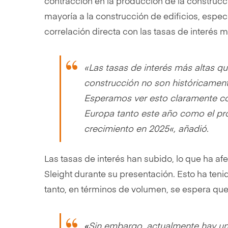
contracción en la producción de la construcci
mayoría a la construcción de edificios, espe
correlación directa con las tasas de interés m
«
Las tasas de interés más altas q
construcción no son históricamente
Esperamos ver esto claramente co
Europa tanto este año como el pró
crecimiento en 2025
«, añadió.
Las tasas de interés han subido, lo que ha af
Sleight durante su presentación. Esto ha te
tanto, en términos de volumen, se espera qu
«
Sin embargo, actualmente hay una