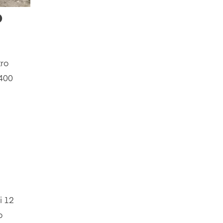
o
ro
.400
i 12
o