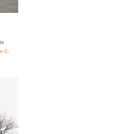
ta
ce-E
.