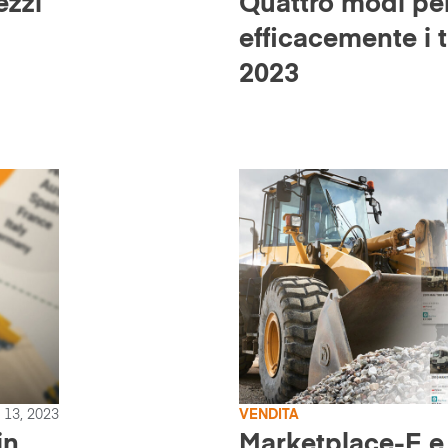
ezzi
Quattro modi pe
efficacemente i 
2023
e 13, 2023
VENDITA
in
Marketplace-E e 