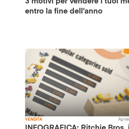
3 motivi per vendere i tuoi m
entro la fine dell’anno
VENDITA
April
INFOGRAFICA: Ritchie Bros. 