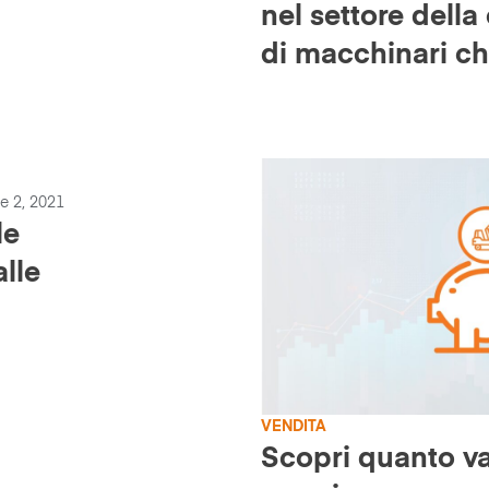
n
nel settore dell
di macchinari c
di costruzioni d
conoscere
le 2, 2021
le
lle
VENDITA
Scopri quanto va