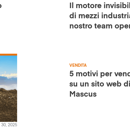
o
Il motore invisibi
di mezzi industri
nostro team oper
risultati impecca
VENDITA
5 motivi per vend
su un sito web d
Mascus
e 30, 2025