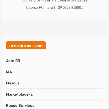
Ritchie Bros. Italia. Via Canada SN, 29012
Caorso PC, Italia | +39 0523.818801
Le nostre soluzioni
Aste BR
IAA
Mascus
Marketplace-E
Rouse Services