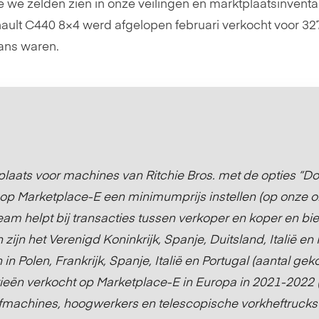
 we zelden zien in onze veilingen en marktplaatsinventa
ault C440 8×4 werd afgelopen februari verkocht voor 327
ans waren.
plaats voor machines van Ritchie Bros. met de opties “D
 Marketplace-E een minimumprijs instellen (op onze onli
am helpt bij transacties tussen verkoper en koper en bie
jn het Verenigd Koninkrijk, Spanje, Duitsland, Italië en P
 Polen, Frankrijk, Spanje, Italië en Portugal (aantal gek
ieën verkocht op Marketplace-E in Europa in 2021-2022 
fmachines, hoogwerkers en telescopische vorkheftrucks