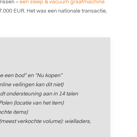
rissen –
een sleep & vacuüm graafmachine
.000 EUR. Het was een nationale transactie,
oe een bod” en “Nu kopen”
ne veilingen kan dit niet)
dt ondersteuning aan in 14 talen
olen (locatie van het item)
ochte items)
(meest verkochte volume): wielladers,