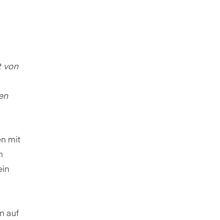
t von
en
n mit
n
ein
n auf