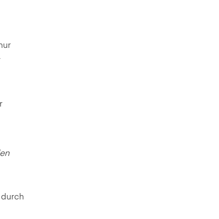
nur
y
r
len
t durch