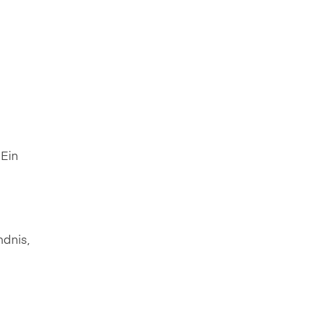
 Ein
ndnis,