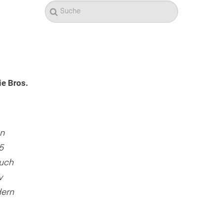
ie Bros.
en
5
auch
v
dern