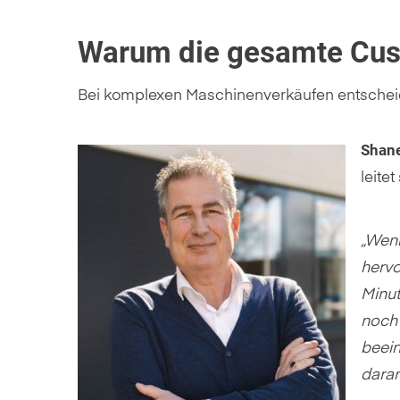
Warum die gesamte Cus
Bei komplexen Maschinenverkäufen entscheide
Shane
leitet
„
Wenn
hervo
Minu
noch 
beein
daran