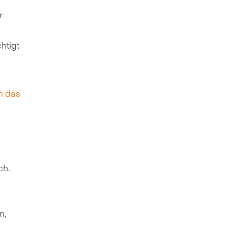
r
htigt
h das
ch.
n,