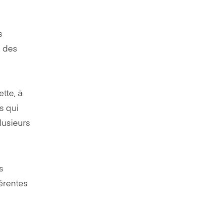
s
à des
tte, à
s qui
lusieurs
s
érentes