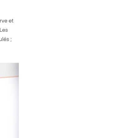
rve et
 Les
lés ;