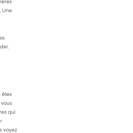
chères
. Une
tes
der.
 êtes
e vous
fres qui
r
us voyez