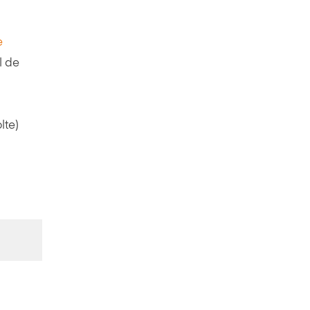
e
l de
lte)