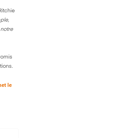
Ritchie
ple,
 notre
promis
tions.
et le