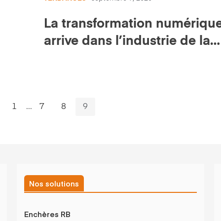
La transformation numériqu
arrive dans l’industrie de la
construction
1
...
7
8
9
Nos solutions
Enchères RB