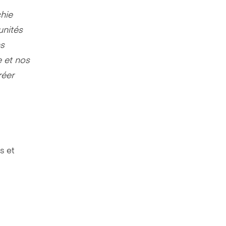
hie
unités
ns
e et nos
réer
s et