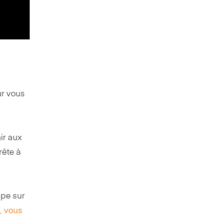
ur vous
ir aux
rête à
ipe sur
, vous