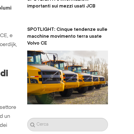
importanti sui mezzi usati JCB
volumi
SPOTLIGHT: Cinque tendenze sulle
macchine movimento terra usate
ECE, e
Volvo CE
oerdijk,
 di
settore
ad un
 dei