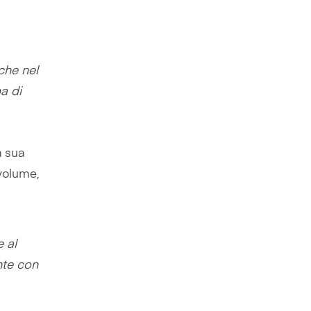
che nel
a di
a sua
 volume,
e al
nte con