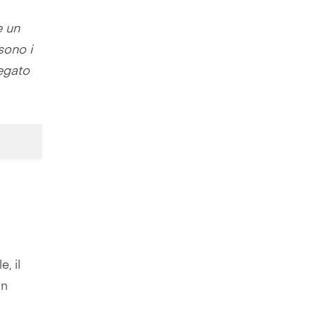
e un
sono i
iegato
, il
un