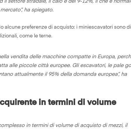
il settore stradale, il calo è del 9-12%, il che è normal
l mercato”, ha spiegato.
o alcune preferenze di acquisto: i miniescavatori sono di
izionali, come le terne.
ella vendita delle macchine compatte in Europa, perc
tta alle piccole città europee. Gli escavatori, le pale
sentano attualmente il 95% della domanda europea”, ha
acquirente in termini di volume
omplesso in termini di volume di acquisto di mezzi, il