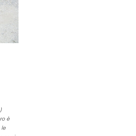
)
ro è
 le