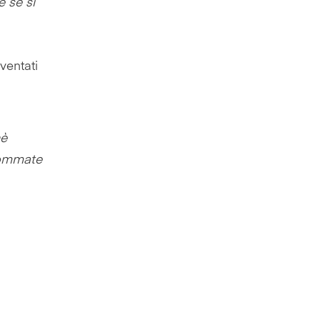
e se si
ventati
hè
 gommate