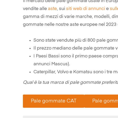
Il mercato delle pale gommate usate in Europ
vendite alle
aste
, sui
siti web di annunci
e
sull
gamma di mezzi di varie marche, modelli, dime
gommate nelle nostre aste europee nel 2023
Sono state vendute più di 800 pale go
Il prezzo mediano delle pale gommate ven
I Paesi Bassi sono il primo paese comprat
annunci Mascus).
Caterpillar, Volvo e Komatsu sono i tre 
Qual è la tua marca di pale gommate preferit
Pale gommate CAT
Pale gomm