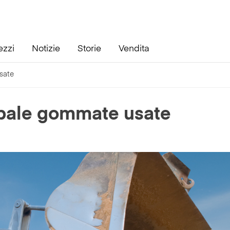
ezzi
Notizie
Storie
Vendita
sate
i pale gommate usate