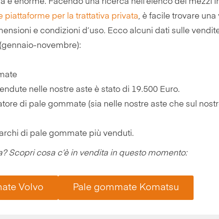
a è enorme. Facendo una ricerca nell’elenco dei mezzi i
e piattaforme per la trattativa privata
, è facile trovare una
nsioni e condizioni d’uso. Ecco alcuni dati sulle vendite
 (gennaio-novembre):
mmate
dute nelle nostre aste è stato di 19.500 Euro.
ore di pale gommate (sia nelle nostre aste che sul nostro
marchi di pale gommate più venduti.
a? Scopri cosa c’è in vendita in questo momento:
ate Volvo
Pale gommate Komatsu