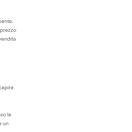
mente.
l prezzo
 vendita
 capire
so le
e un