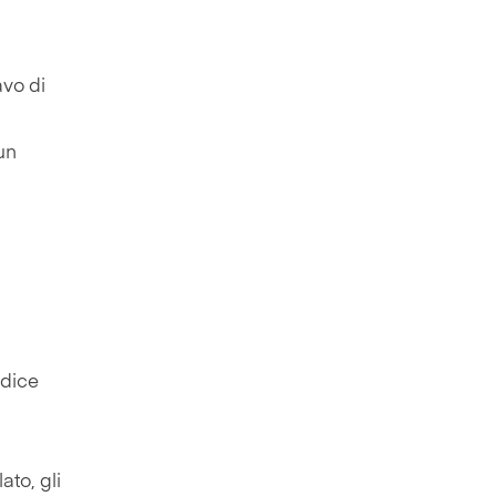
avo di
un
 dice
ato, gli