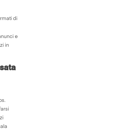
ormati di
nnunci e
zi in
sata
os.
farsi
zi
pala