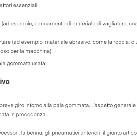
ttori essenziali:
à (ad esempio, caricamento di materiale di vagliatura, sc
rtare (ad esempio, materiale abrasivo, come la roccia, o 
noso per la macchina).
pala gommata usata:
sivo
breve giro intorno alla pala gommata. L’aspetto generale
sata in precedenza.
cessori, la benna, gli pneumatici anteriori, il giunto articol