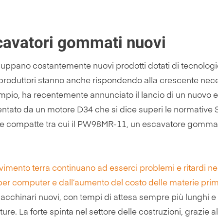
escavatori gommati nuovi
iluppano costantemente nuovi prodotti dotati di tecnologi
i. I produttori stanno anche rispondendo alla crescente n
sempio, ha recentemente annunciato il lancio di un nuovo
mentato da un motore D34 che si dice superi le normative 
compatte tra cui il PW98MR-11, un escavatore gommato 
mento terra continuano ad esserci problemi e ritardi ne
per computer e dall’aumento del costo delle materie prim
acchinari nuovi, con tempi di attesa sempre più lunghi e
e. La forte spinta nel settore delle costruzioni, grazie al 