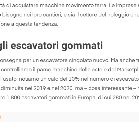
cessità di acquistare macchine movimento terra. Le impre
bisogno nei loro cantieri, e sia il settore del noleggio ch
ione a questa tendenza.
egli escavatori gommati
consegna per un escavatore cingolato nuovo. Ma anche tr
Se controlliamo il parco macchine delle aste e del Marketp
ell’usato, notiamo un calo del 10% nel numero di escavato
è diminuita nel 2019 e nel 2020, ma – cosa interessante –
ltre 1.800 escavatori gommati in Europa, di cui 280 nel 20
i