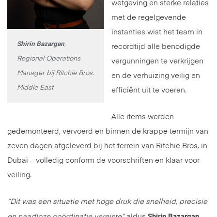
wetgeving en sterke relaties
met de regelgevende
instanties wist het team in
Shirin Bazargan
,
recordtijd alle benodigde
Regional Operations
vergunningen te verkrijgen
Manager bij Ritchie Bros.
en de verhuizing veilig en
Middle East
efficiënt uit te voeren.
Alle items werden
gedemonteerd, vervoerd en binnen de krappe termijn van
zeven dagen afgeleverd bij het terrein van Ritchie Bros. in
Dubai – volledig conform de voorschriften en klaar voor
veiling.
“Dit was een situatie met hoge druk die snelheid, precisie
Shirin Bazargan
en naadloze coördinatie vereiste”,
aldus
,