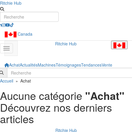
Ritchie Hub
Canada
Ritchie Hub
Afficher/masquer la navigation
Achat
Actualités
Machines
Témoignages
Tendances
Vente
Accueil
»
Achat
Aucune catégorie
"Achat"
Découvrez nos derniers
articles
Ritchie Hub