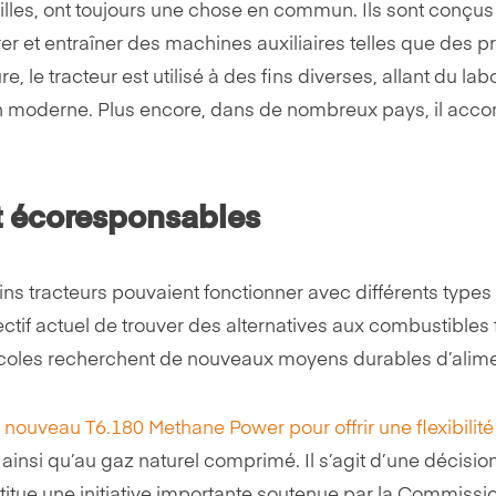
tailles, ont toujours une chose en commun. Ils sont conçus
irer et entraîner des machines auxiliaires telles que des p
e, le tracteur est utilisé à des fins diverses, allant du l
on moderne. Plus encore, dans de nombreux pays, il acco
t écoresponsables
s tracteurs pouvaient fonctionner avec différents types 
ectif actuel de trouver des alternatives aux combustibles f
icoles recherchent de nouveaux moyens durables d’alimen
nouveau T6.180 Methane Power pour offrir une flexibilit
, ainsi qu’au gaz naturel comprimé. Il s’agit d’une décisio
itue une initiative importante soutenue par la Commiss