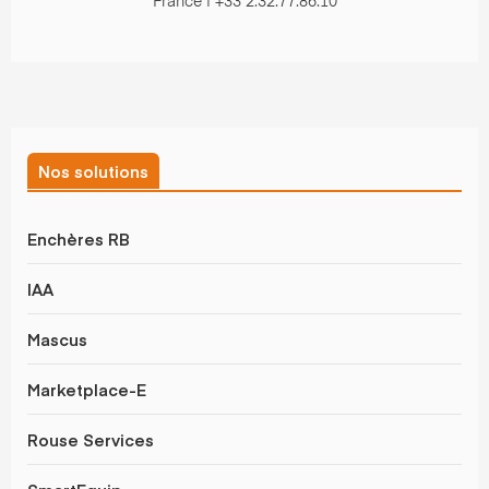
France | +33 2.32.77.86.10
Nos solutions
Enchères RB
IAA
Mascus
Marketplace-E
Rouse Services