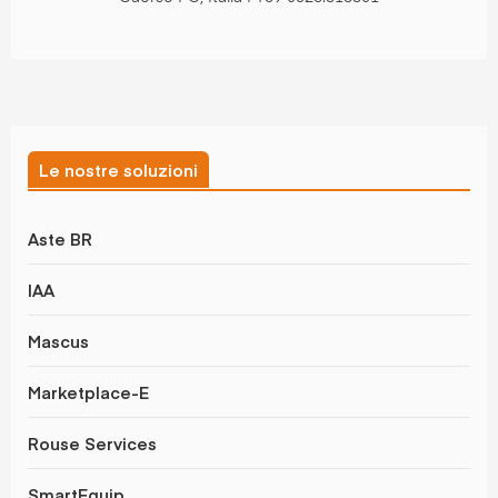
Le nostre soluzioni
Aste BR
IAA
Mascus
Marketplace-E
Rouse Services
SmartEquip