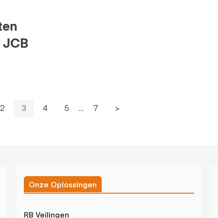
ten
n JCB
2
3
4
5
...
7
>
Onze Oplossingen
RB Veilingen