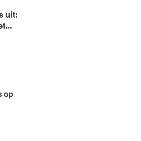
 uit:
et
s op