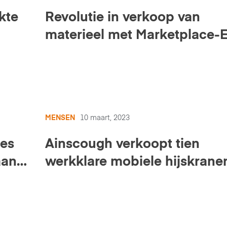
kte
Revolutie in verkoop van
materieel met Marketplace-
MENSEN
10 maart, 2023
ces
Ainscough verkoopt tien
aan
werkklare mobiele hijskranen
Ritchie Bros.