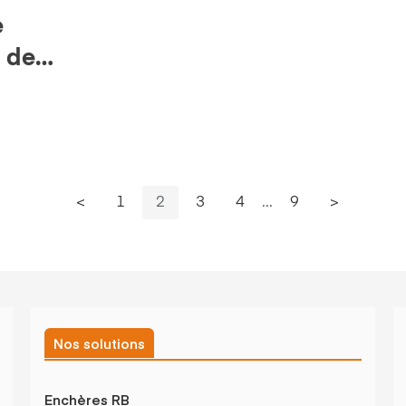
e
A de
<
1
2
3
4
...
9
>
Nos solutions
Enchères RB