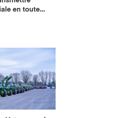
ransmettre
liale en toute
Ritchie Bros.