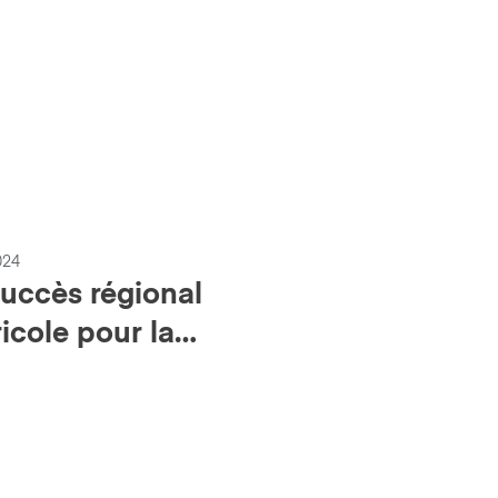
024
Succès régional
icole pour la
’ETA de l’Elorn