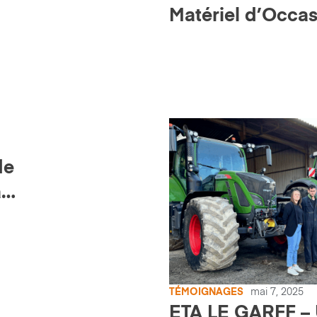
Matériel d’Occa
nos Opérations a
Fluide
de
a
l’ETA
TÉMOIGNAGES
mai 7, 2025
ETA LE GARFF – 