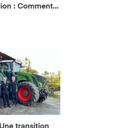
sion : Comment
ssure un Service
Une transition